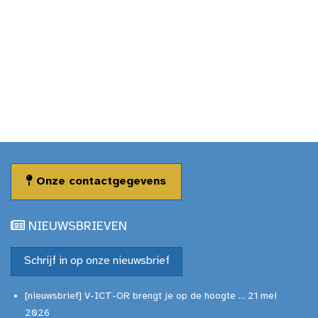
Onze contactgegevens
NIEUWSBRIEVEN
Schrijf in op onze nieuwsbrief
[nieuwsbrief] V-ICT-OR brengt je op de hoogte ... 21 mei
2026