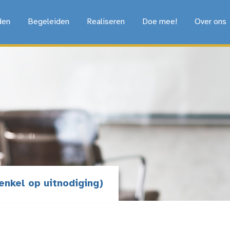
den
Begeleiden
Realiseren
Doe mee!
Over ons
enkel op uitnodiging)