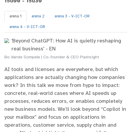
15u00 - 15u30
arena 1
arena 2
arena 3 - V-ICT-OR
arena 4 - V-ICT-OR
'Beyond ChatGPT: How AI is quietly reshaping
real business' - EN
Bo Vande Sompele | Co-founder & CEO Plainsight
AI tools and licenses are everywhere, but which
applications are actually changing how companies
work? In this talk we move from hype to impact:
concrete, real-world cases where AI speeds up
processes, reduces errors, or enables completely
new business models. We’ll look beyond “Copilot in
your mailbox” and focus on applications in
operations, customer service, supply chain and