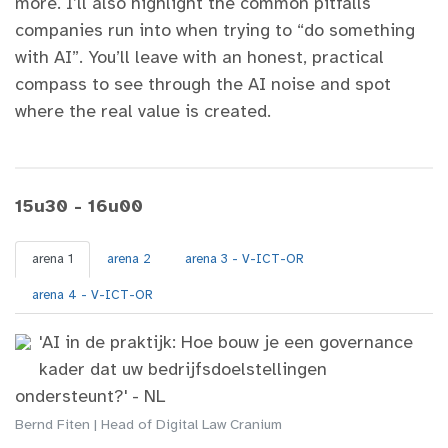
more. I’ll also highlight the common pitfalls
companies run into when trying to “do something
with AI”. You’ll leave with an honest, practical
compass to see through the AI noise and spot
where the real value is created.
15u30 - 16u00
arena 1
arena 2
arena 3 - V-ICT-OR
arena 4 - V-ICT-OR
'AI in de praktijk: Hoe bouw je een governance
kader dat uw bedrijfsdoelstellingen
ondersteunt?' - NL
Bernd Fiten | Head of Digital Law Cranium