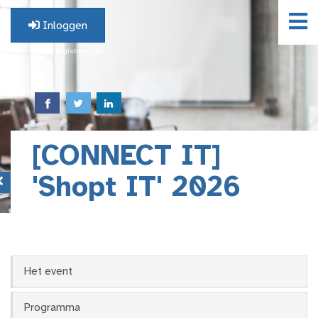
Inloggen
Geen profiel? Registreer hier.
[CONNECT IT]
'Shopt IT' 2026
Het event
Programma