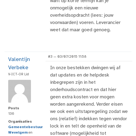
want op korte termijn kan je
onmogelijk een nieuwe
overheidsopdracht (lees: jouw
voorwaarden) voeren. Leverancier
weet dat maar goed genoeg.
#3 — 03/07/2015 11:58
Valentijn
Verbeke
In onze bestekken dwingen wij af
V-ICT-OR Lid
dat updates en de helpdesk
inbegrepen zijn in het
onderhoudscontract en dat hier
geen extra kosten voor mogen
worden aangerekend. Verder eisen
Posts
we ook een uitstapregeling zodat we
136
ons (relatief) indekken tegen vendor
Organisaties
lock in en telt de openheid van de
Gemeentebestuur
Wevelgem
en
software (mogelijkheid tot