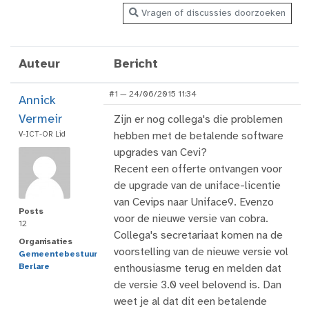
Vragen of discussies doorzoeken
Auteur
Bericht
#1 — 24/06/2015 11:34
Annick
Vermeir
Zijn er nog collega's die problemen
V-ICT-OR Lid
hebben met de betalende software
upgrades van Cevi?
Recent een offerte ontvangen voor
de upgrade van de uniface-licentie
van Cevips naar Uniface9. Evenzo
Posts
voor de nieuwe versie van cobra.
12
Collega's secretariaat komen na de
Organisaties
voorstelling van de nieuwe versie vol
Gemeentebestuur
Berlare
enthousiasme terug en melden dat
de versie 3.0 veel belovend is. Dan
weet je al dat dit een betalende