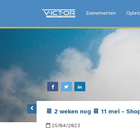
Evenementen
Oplei
📆 2 weken nog 📆 11 mei - Sho
25/04/2023