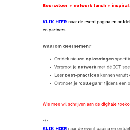
Beursvloer + netwerk lunch + inspirat
KLIK HIER
naar de event pagina en ontde
en partners.
Waarom deelnemen?
Ontdek nieuwe
oplossingen
specifie
Vergroot je
netwerk
met dé ICT spec
Leer
best-practices
kennen vanuit 
Ontmoet je
'collega's'
tijdens een 
Wie mee wil schrijven aan de digitale toek
-/-
KLIK HIER
naar de event pagina en ontde