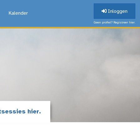
Inloggen
Kalender
Geen profiel? Registreer hier.
tsessies hier.