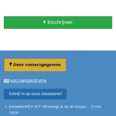
Inschrijven
Onze contactgegevens
NIEUWSBRIEVEN
Schrijf in op onze nieuwsbrief
[nieuwsbrief] V-ICT-OR brengt je op de hoogte ... 21 mei
2026